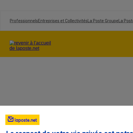
Pour créer un nouveau dossier, cliquez sur "
A
Vous pouvez
créer des dossiers
et
des s
Professionnels
Entreprises et Collectivités
La Poste Groupe
La Post
manuellement, ou
créer des filtres
pour qu’
Renommer des dossiers
Les dossiers que vous créez pour organiser v
à droite du dossier en question ou faites un c
Déplacer des dossiers
Vos dossiers sont
classés par ordre alph
fonctionnalité, il suffit de cliquer sur un doss
Vous pouvez également effectuer un clic droi
le nom du dossier dans lequel vous souhaitez 