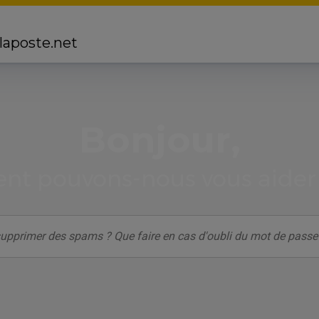
 laposte.net
Bonjour,
t pouvons-nous vous aider 