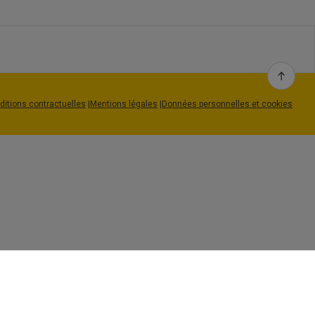
. Vous pouvez y ranger vos mails
ditions contractuelles
|
Mentions légales
|
Données personnelles et cookies
érer, cliquez simplement sur la petite flèche
upprimer, le vider ou créer un sous-dossier.
 de navigation de gauche. Pour exécuter cette
e dossier cible.
er
et choisir dans la liste de “
Déplacer dans
”