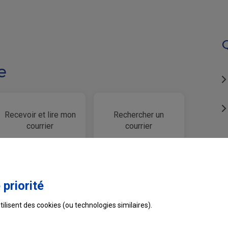
e
Recevoir et lire mon
Rechercher un
courrier
courrier
 priorité
tilisent des cookies (ou technologies similaires).