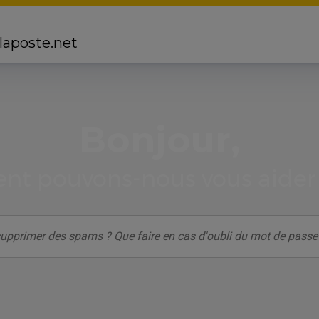
 laposte.net
Bonjour,
t pouvons-nous vous aider 