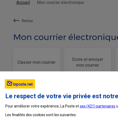
Accueil
Mon courrier électronique
Retour
Mon courrier électroniqu
Ecrire et envoyer
Classer mon courrier
mon courrier
Le respect de votre vie privée est notre
Pour améliorer votre expérience, La Poste et
ses (
421
) partenaires
u
Les finalités des cookies sont les suivantes :