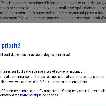
. En l'absence de mentions d'information sur votre droit d'accès, 
es personnelles ou utilisez un e-mail créé spécialement à cett
données sont-elles susceptibles d'être communiquées à des tie
munication ? Où et comment pouvez-vous exercer votre droit d'ac
Ce contenu vous a-t-il été utile ?
 priorité
tilisent des cookies (ou technologies similaires).
taires sur l’utilisation de nos sites et suivre
la navigation.
ients et personnaliser en temps réel nos sites et communications en fonc
lien avec vos centres d’intérêts sur notre site et en dehors.
on "Continuer sans accepter" vous permet d'indiquer votre refus et seul
formations via
notre politique de cookies
.
e recrute