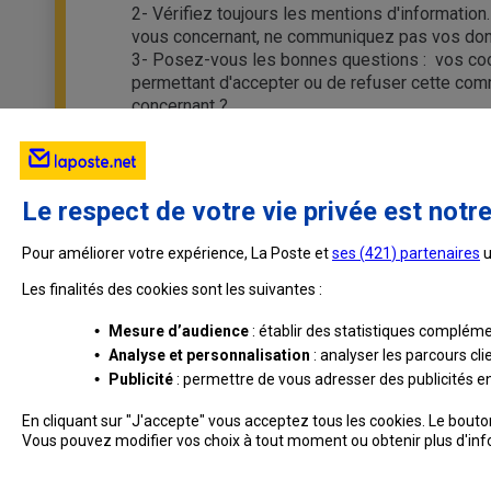
2- Vérifiez toujours les mentions d'information
vous concernant, ne communiquez pas vos donné
3- Posez-vous les bonnes questions : vos coor
permettant d'accepter ou de refuser cette com
concernant ?
Le respect de votre vie privée est notre
Pour améliorer votre expérience, La Poste et
ses (
421
) partenaires
u
Les finalités des cookies sont les suivantes :
•
Mesure d’audience
: établir des statistiques complémen
•
Analyse et personnalisation
: analyser les parcours cl
•
Publicité
: permettre de vous adresser des publicités en 
En cliquant sur "J'accepte" vous acceptez tous les cookies. Le bout
Vous pouvez modifier vos choix à tout moment ou obtenir plus d'in
Professionnels
Entreprises et Collectivités
La Poste Groupe
La Post