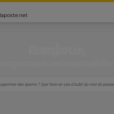
 laposte.net
Bonjour,
t pouvons-nous vous aider 