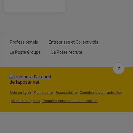
- Lorsqu’un mail est rangé dans un dossier, il n’apparaî
- Les dossiers par défaut à savoir
Boite de réception
Professionnels
Entreprises et Collectivités
La Poste Groupe
La Poste recrute
Aide en ligne
|
Plan du site
|
Accessibilité
|
Conditions contractuelles
|
Mentions légales
|
Données personnelles et cookies