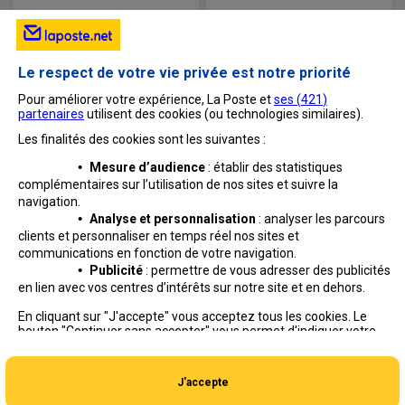
Le respect de votre vie privée est notre priorité
Pour améliorer votre expérience, La Poste et
ses (
421
)
partenaires
utilisent des cookies (ou technologies similaires).
Les finalités des cookies sont les suivantes :
•
Mesure d’audience
: établir des statistiques
complémentaires sur l’utilisation de nos sites et suivre
la
navigation.
•
Analyse et personnalisation
: analyser les parcours
clients et personnaliser en temps réel nos sites et
communications en fonction de votre navigation.
•
Publicité
: permettre de vous adresser des publicités
en lien avec vos centres d’intérêts sur notre site et en dehors.
Professionnels
Entreprises et Collectivités
En cliquant sur "J'accepte" vous acceptez tous les cookies. Le
bouton "Continuer sans accepter" vous permet d'indiquer votre
La Poste Groupe
La Poste recrute
refus et seuls les cookies nécessaires au fonctionnement du site
seront déposés. Vous pouvez modifier vos choix à tout moment
ou obtenir plus d'informations via
notre politique de cookies
.
J'accepte