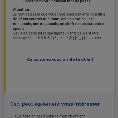
Confirmez votre
nouveau mot de passe
.
Attention
:
Le mot de passe que vous choisissez doit être constitué
de
12 caractères minimum
, dont
au moins une
minuscule, une majuscule, un chiffre et un caractère
spécial
.
Seuls les caractères spéciaux suivants peuvent être
renseignés : - ! # $ % & ( ) * , . / : ; ? @ [ ] ^ _ { | } ~ + < = >
Ce contenu vous a-t-il été utile ?
Ceci peut également
vous intéresser
Que faire en cas d'oubli de mon identifiant