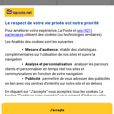
Le respect de votre vie privée est notre priorité
Pour améliorer votre expérience, La Poste et
ses (
421
)
partenaires
utilisent des cookies (ou technologies similaires).
Les finalités des cookies sont les suivantes :
•
Mesure d’audience
: établir des statistiques
complémentaires sur l’utilisation de nos sites et suivre
la
navigation.
•
Analyse et personnalisation
: analyser les parcours
clients et personnaliser en temps réel nos sites et
communications en fonction de votre navigation.
•
Publicité
: permettre de vous adresser des publicités
en lien avec vos centres d’intérêts sur notre site et en dehors.
Professionnels
Entreprises et Collectivités
En cliquant sur "J'accepte" vous acceptez tous les cookies. Le
bouton "Continuer sans accepter" vous permet d'indiquer votre
La Poste Groupe
La Poste recrute
refus et seuls les cookies nécessaires au fonctionnement du site
seront déposés. Vous pouvez modifier vos choix à tout moment
ou obtenir plus d'informations via
notre politique de cookies
.
J'accepte