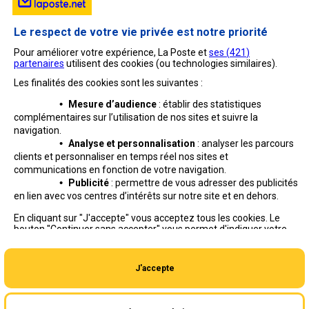
Le respect de votre vie privée est notre priorité
Pour améliorer votre expérience, La Poste et
ses (
421
)
partenaires
utilisent des cookies (ou technologies similaires).
Les finalités des cookies sont les suivantes :
•
Mesure d’audience
: établir des statistiques
complémentaires sur l’utilisation de nos sites et suivre
la
navigation.
•
Analyse et personnalisation
: analyser les parcours
clients et personnaliser en temps réel nos sites et
communications en fonction de votre navigation.
•
Publicité
: permettre de vous adresser des publicités
en lien avec vos centres d’intérêts sur notre site et en dehors.
Professionnels
Entreprises et Collectivités
En cliquant sur "J'accepte" vous acceptez tous les cookies. Le
bouton "Continuer sans accepter" vous permet d'indiquer votre
La Poste Groupe
La Poste recrute
refus et seuls les cookies nécessaires au fonctionnement du site
seront déposés. Vous pouvez modifier vos choix à tout moment
ou obtenir plus d'informations via
notre politique de cookies
.
J'accepte