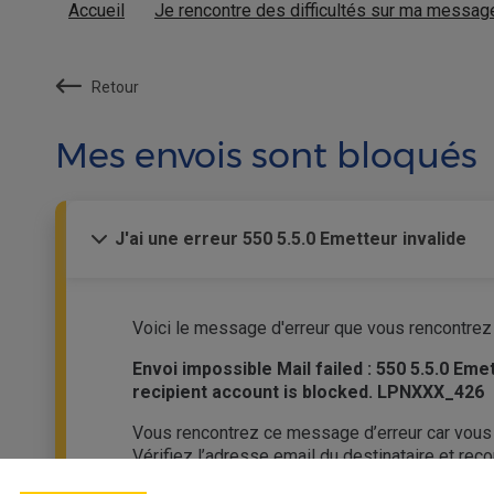
Accueil
Je rencontre des difficultés sur ma messag
Retour
Mes envois sont bloqués
J'ai une erreur 550 5.5.0 Emetteur invalide
Voici le message d'erreur que vous rencontrez 
Envoi impossible Mail failed : 550 5.5.0 Em
recipient account is blocked. LPNXXX_426
Vous rencontrez ce message d’erreur car vous 
Vérifiez l’adresse email du destinataire et re