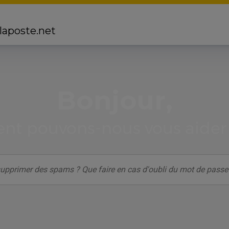
 laposte.net
Bonjour,
t pouvons-nous vous aider 