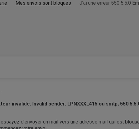
erie
Mes envois sont bloqués
J'ai une erreur 550 5.5.0 Em
:
etteur invalide. Invalid sender. LPNXXX_415 ou smtp; 550 5.5
essayez d’envoyer un mail vers une adresse mail qui est bloqu
commencez votre envoi.