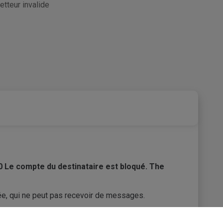
etteur invalide
.0 Le compte du destinataire est bloqué. The
ée, qui ne peut pas recevoir de messages.