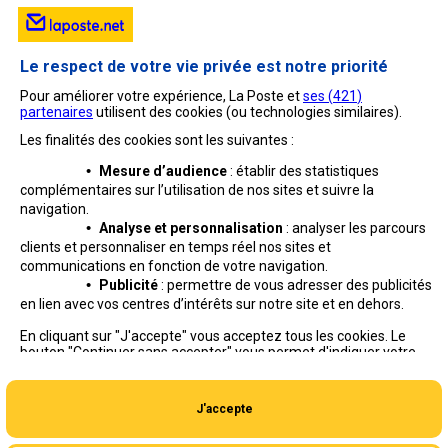
Le respect de votre vie privée est notre priorité
Pour améliorer votre expérience, La Poste et
ses (
421
)
partenaires
utilisent des cookies (ou technologies similaires).
Les finalités des cookies sont les suivantes :
•
Mesure d’audience
: établir des statistiques
complémentaires sur l’utilisation de nos sites et suivre
la
navigation.
•
Analyse et personnalisation
: analyser les parcours
clients et personnaliser en temps réel nos sites et
communications en fonction de votre navigation.
•
Publicité
: permettre de vous adresser des publicités
en lien avec vos centres d’intérêts sur notre site et en dehors.
Professionnels
Entreprises et Collectivités
En cliquant sur "J'accepte" vous acceptez tous les cookies. Le
bouton "Continuer sans accepter" vous permet d'indiquer votre
La Poste Groupe
La Poste recrute
refus et seuls les cookies nécessaires au fonctionnement du site
seront déposés. Vous pouvez modifier vos choix à tout moment
ou obtenir plus d'informations via
notre politique de cookies
.
J'accepte