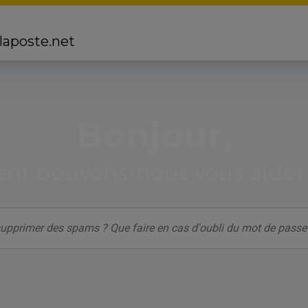
 laposte.net
Bonjour,
t pouvons-nous vous aider 