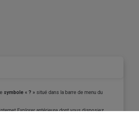
le
symbole « ? »
situé dans la barre de menu du
Internet Explorer antérieure dont vous disposiez.