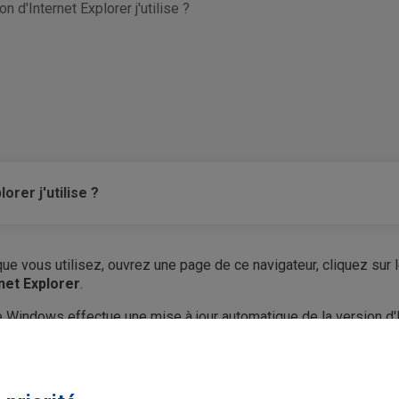
 d'Internet Explorer j'utilise ?
rer j'utilise ?
ue vous utilisez, ouvrez une page de ce navigateur, cliquez sur 
net Explorer
.
ue Windows effectue une mise à jour automatique de la version d'
Ce contenu vous a-t-il été utile ?