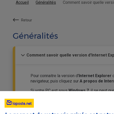
Accueil
Généralités
Comment savoir quelle version
Retour
Généralités
Comment savoir quelle version d'Internet Explo
Pour connaitre la version d'
Internet Explorer
q
navigateur, puis cliquez sur
A propos de Inter
Si votre PC est sous
Windows 7
, il se peut q