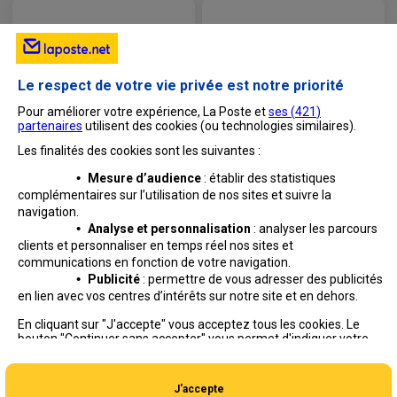
Le respect de votre vie privée est notre priorité
Pour améliorer votre expérience, La Poste et
ses (
421
)
partenaires
utilisent des cookies (ou technologies similaires).
Les finalités des cookies sont les suivantes :
•
Mesure d’audience
: établir des statistiques
complémentaires sur l’utilisation de nos sites et suivre
la
navigation.
•
Analyse et personnalisation
: analyser les parcours
clients et personnaliser en temps réel nos sites et
communications en fonction de votre navigation.
•
Publicité
: permettre de vous adresser des publicités
en lien avec vos centres d’intérêts sur notre site et en dehors.
Professionnels
Entreprises et Collectivités
En cliquant sur "J'accepte" vous acceptez tous les cookies. Le
bouton "Continuer sans accepter" vous permet d'indiquer votre
La Poste Groupe
La Poste recrute
refus et seuls les cookies nécessaires au fonctionnement du site
seront déposés. Vous pouvez modifier vos choix à tout moment
ou obtenir plus d'informations via
notre politique de cookies
.
J'accepte