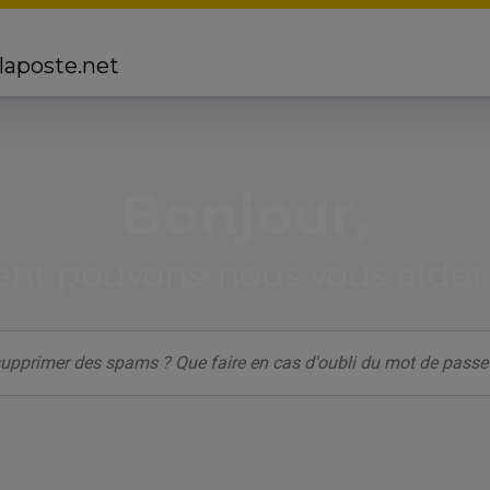
 laposte.net
Bonjour,
t pouvons-nous vous aider 