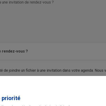
à une invitation de rendez-vous ?
de rendez-vous ?
é de joindre un fichier à une invitation dans votre agenda. Nous
Ce contenu vous a-t-il été utile ?
 priorité