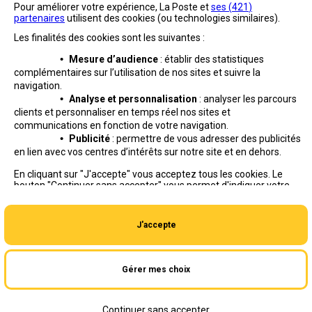
Pour améliorer votre expérience, La Poste et
ses (
421
)
partenaires
utilisent des cookies (ou technologies similaires).
Les finalités des cookies sont les suivantes :
•
Mesure d’audience
: établir des statistiques
complémentaires sur l’utilisation de nos sites et suivre
la
navigation.
•
Analyse et personnalisation
: analyser les parcours
clients et personnaliser en temps réel nos sites et
communications en fonction de votre navigation.
•
Publicité
: permettre de vous adresser des publicités
en lien avec vos centres d’intérêts sur notre site et en dehors.
Professionnels
Entreprises et Collectivités
En cliquant sur "J'accepte" vous acceptez tous les cookies. Le
bouton "Continuer sans accepter" vous permet d'indiquer votre
La Poste Groupe
La Poste recrute
refus et seuls les cookies nécessaires au fonctionnement du site
seront déposés. Vous pouvez modifier vos choix à tout moment
ou obtenir plus d'informations via
notre politique de cookies
.
J'accepte
Gérer mes choix
Aide en ligne
|
Plan du site
|
Accessibilité
|
Conditions contractuelles
|
Mentions légales
|
Données personnelles et cookies
Continuer sans accepter