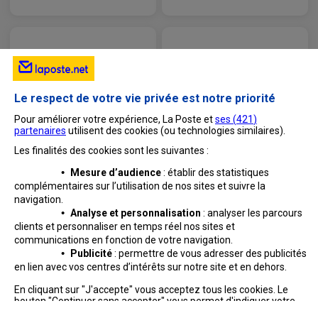
Le respect de votre vie privée est notre priorité
Pour améliorer votre expérience, La Poste et
ses (
421
)
partenaires
utilisent des cookies (ou technologies similaires).
Les finalités des cookies sont les suivantes :
•
Mesure d’audience
: établir des statistiques
complémentaires sur l’utilisation de nos sites et suivre
la
navigation.
•
Analyse et personnalisation
: analyser les parcours
clients et personnaliser en temps réel nos sites et
communications en fonction de votre navigation.
•
Publicité
: permettre de vous adresser des publicités
en lien avec vos centres d’intérêts sur notre site et en dehors.
Professionnels
Entreprises et Collectivités
En cliquant sur "J'accepte" vous acceptez tous les cookies. Le
bouton "Continuer sans accepter" vous permet d'indiquer votre
La Poste Groupe
La Poste recrute
refus et seuls les cookies nécessaires au fonctionnement du site