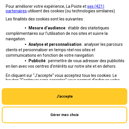
Pour améliorer votre expérience, La Poste et
ses (
421
)
partenaires
utilisent des cookies (ou technologies similaires).
Les finalités des cookies sont les suivantes :
•
Mesure d’audience
: établir des statistiques
complémentaires sur l’utilisation de nos sites et suivre
la
navigation.
•
Analyse et personnalisation
: analyser les parcours
clients et personnaliser en temps réel nos sites et
communications en fonction de votre navigation.
•
Publicité
: permettre de vous adresser des publicités
en lien avec vos centres d’intérêts sur notre site et en dehors.
Professionnels
Entreprises et Collectivités
En cliquant sur "J'accepte" vous acceptez tous les cookies. Le
bouton "Continuer sans accepter" vous permet d'indiquer votre
La Poste Groupe
La Poste recrute
refus et seuls les cookies nécessaires au fonctionnement du site
seront déposés. Vous pouvez modifier vos choix à tout moment
ou obtenir plus d'informations via
notre politique de cookies
.
J'accepte
Gérer mes choix
Aide en ligne
|
Plan du site
|
Accessibilité
|
Conditions contractuelles
|
Mentions légales
|
Données personnelles et cookies