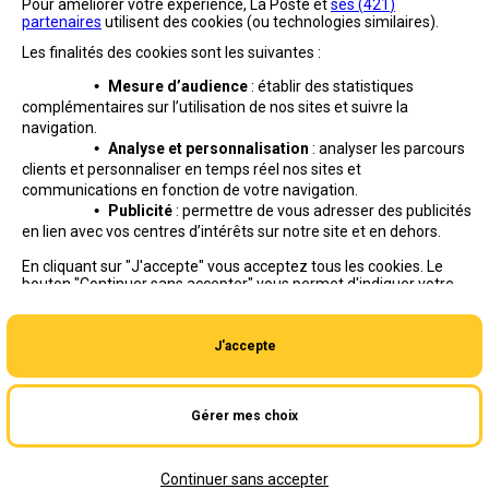
Pour améliorer votre expérience, La Poste et
ses (
421
)
partenaires
utilisent des cookies (ou technologies similaires).
Les finalités des cookies sont les suivantes :
•
Mesure d’audience
: établir des statistiques
complémentaires sur l’utilisation de nos sites et suivre
la
navigation.
•
Analyse et personnalisation
: analyser les parcours
clients et personnaliser en temps réel nos sites et
communications en fonction de votre navigation.
•
Publicité
: permettre de vous adresser des publicités
en lien avec vos centres d’intérêts sur notre site et en dehors.
Professionnels
Entreprises et Collectivités
En cliquant sur "J'accepte" vous acceptez tous les cookies. Le
bouton "Continuer sans accepter" vous permet d'indiquer votre
La Poste Groupe
La Poste recrute
refus et seuls les cookies nécessaires au fonctionnement du site
seront déposés. Vous pouvez modifier vos choix à tout moment
ou obtenir plus d'informations via
notre politique de cookies
.
J'accepte
Gérer mes choix
Aide en ligne
|
Plan du site
|
Accessibilité
|
Conditions contractuelles
|
Mentions légales
|
Données personnelles et cookies
Continuer sans accepter