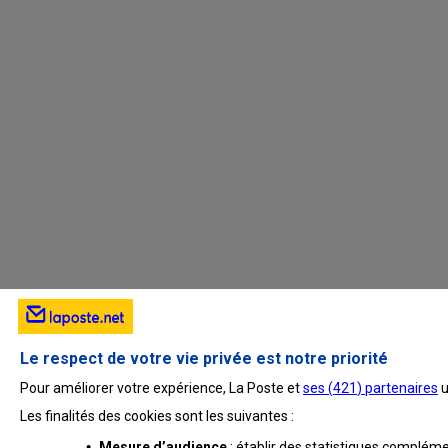
Le respect de votre vie privée est notre priorité
Pour améliorer votre expérience, La Poste et
ses (
421
) partenaires
u
Les finalités des cookies sont les suivantes :
•
Mesure d’audience
: établir des statistiques complémen