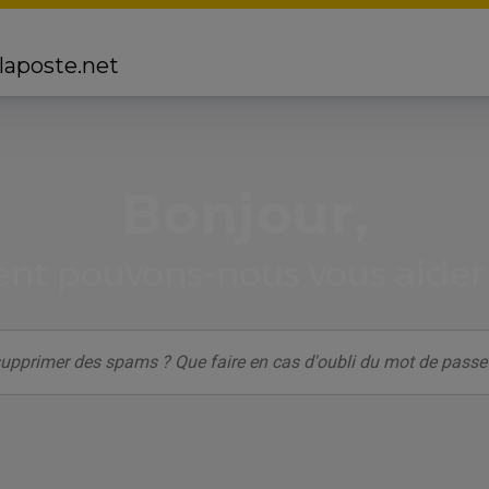
 laposte.net
Bonjour,
t pouvons-nous vous aider 