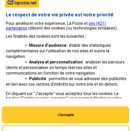
Le respect de votre vie privée est notre priorité
Pour améliorer votre expérience, La Poste et
ses (
421
)
partenaires
utilisent des cookies (ou technologies similaires).
Les finalités des cookies sont les suivantes :
•
Mesure d’audience
: établir des statistiques
complémentaires sur l’utilisation de nos sites et suivre
la
navigation.
•
Analyse et personnalisation
: analyser les parcours
clients et personnaliser en temps réel nos sites et
communications en fonction de votre navigation.
•
Publicité
: permettre de vous adresser des publicités
en lien avec vos centres d’intérêts sur notre site et en dehors.
Professionnels
Entreprises et Collectivités
En cliquant sur "J'accepte" vous acceptez tous les cookies. Le
bouton "Continuer sans accepter" vous permet d'indiquer votre
La Poste Groupe
La Poste recrute
refus et seuls les cookies nécessaires au fonctionnement du site
seront déposés. Vous pouvez modifier vos choix à tout moment
ou obtenir plus d'informations via
notre politique de cookies
.
J'accepte