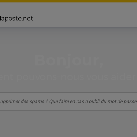
 laposte.net
Bonjour,
t pouvons-nous vous aider 