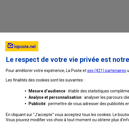
Durée limitée
:
Vous disposez d’un délai de 30 jours po
vous permettre de la finaliser et de la rendre
supprimée
et ne peut être recréée à l'iden
Fonctionnalités restreintes
:
L'adresse de messagerie temporaire n'étant 
Le respect de votre vie privée est notre
réception de certains emails de La Poste
Pour améliorer votre expérience, La Poste et
ses (
421
) partenaires
u
Dès lors que vous aurez transformé votre adre
Les finalités des cookies sont les suivantes :
automatiquement de l'ensemble des fonctionn
•
Mesure d’audience
: établir des statistiques complémen
Mot de passe non modifiable et non
•
Analyse et personnalisation
: analyser les parcours cl
Conservez précieusement le mot de pas
•
Publicité
: permettre de vous adresser des publicités en 
malheureusement
pas possible d’en récup
En cliquant sur "J'accepte" vous acceptez tous les cookies. Le bout
Cette fonctionnalité ne sera possible qu’à pa
Vous pouvez modifier vos choix à tout moment ou obtenir plus d'in
Poste.