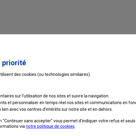
ur connecter votre adresse de messagerie temporaire à vot
 définitive et pleinement opérationnelle.
Passé ce délai, votre
tique pendant une période de 30 ans
pas encore finalisée,
ses fonctionnalités sont très restreint
 priorité
, notamment ceux nécessaires à la création de votre Ident
tilisent des cookies (ou technologies similaires).
sse temporaire en adresse définitive via l'utilisation de votre I
alités de la messagerie laposte.net.
taires sur l’utilisation de nos sites et suivre
la navigation.
 récupérable en cas d'oubli
:
ients et personnaliser en temps réel nos sites et communications en fonc
se de votre adresse de messagerie temporaire
car tant qu'e
lien avec vos centres d’intérêts sur notre site et en dehors.
érer un nouveau en cas d’oubli
, ni même de le modifier.
on "Continuer sans accepter" vous permet d'indiquer votre refus et seul
rtir du moment où vous aurez finalisé sa création en vous y conn
formations via
notre politique de cookies
.