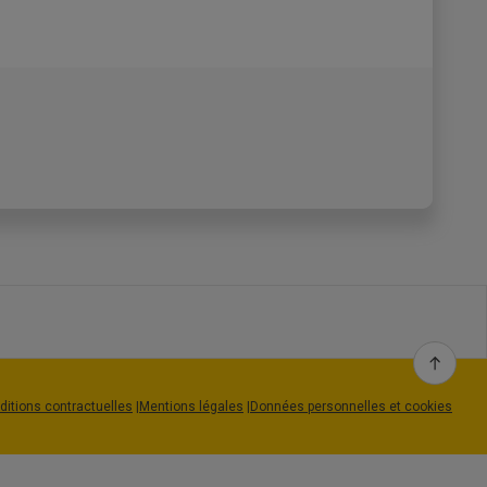
de messagerie laposte.net en toute
tez, de commencer par créer une adresse de
t.
tronique temporaire en la rendant pleinement
ditions contractuelles
|
Mentions légales
|
Données personnelles et cookies
net sont les suivantes :