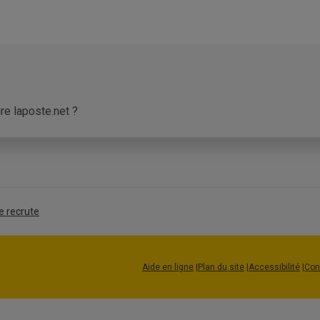
e laposte.net ?
érique La Poste active est requise pour créer une adresse 
Numérique La Poste, laposte.net vous permet, si vous le souhai
ouvez utiliser pour créer et activer votre Identité Numérique.
e recrute
re phase de création de votre adresse de messagerie laposte.ne
ctivée, vous pourrez finaliser la création de cette adresse élec
Aide en ligne
|
Plan du site
|
Accessibilité
|
Con
dresse de messagerie temporaire laposte.