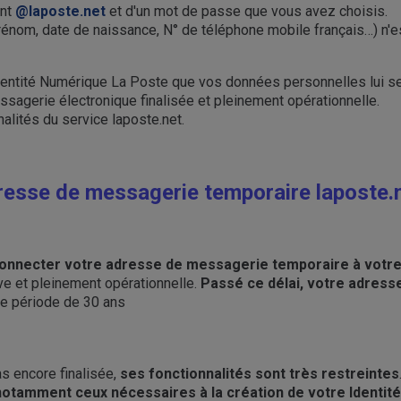
ant
@laposte.net
et d'un mot de passe que vous avez choisis.
nom, date de naissance, N° de téléphone mobile français…) n'es
dentité Numérique La Poste que vos données personnelles lui ser
sagerie électronique finalisée et pleinement opérationnelle.
alités du service laposte.net.
resse de messagerie temporaire laposte.n
 connecter votre adresse de messagerie temporaire à votr
tive et pleinement opérationnelle.
Passé ce délai, votre adress
une période de 30 ans
s encore finalisée,
ses fonctionnalités sont très restreintes
 notamment ceux nécessaires à la création de votre Identit