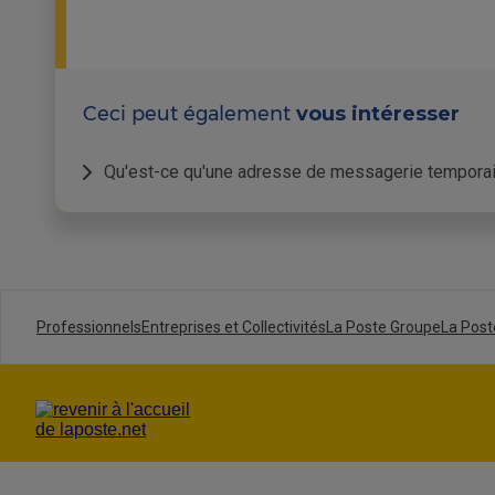
Ceci peut également
vous intéresser
Qu'est-ce qu'une adresse de messagerie temporair
Depuis le 20 juin 2024, une Identité Num
sécurité.
Si vous ne possédez pas encore d’Identité 
messagerie laposte.net temporaire que vous p
Professionnels
Entreprises et Collectivités
La Poste Groupe
La Post
L’adresse électronique temporaire est la 1è
Une fois votre Identité Numérique La Poste a
opérationnelle et fonctionnelle.
Les caractéristiques d’une a