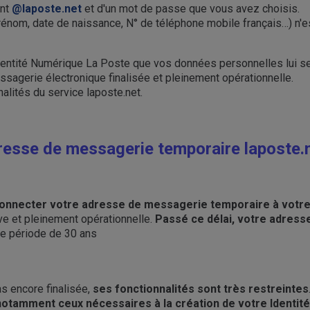
ant
@laposte.net
et d'un mot de passe que vous avez choisis.
nom, date de naissance, N° de téléphone mobile français…) n'es
dentité Numérique La Poste que vos données personnelles lui ser
sagerie électronique finalisée et pleinement opérationnelle.
alités du service laposte.net.
resse de messagerie temporaire laposte.n
 connecter votre adresse de messagerie temporaire à votr
tive et pleinement opérationnelle.
Passé ce délai, votre adress
une période de 30 ans
s encore finalisée,
ses fonctionnalités sont très restreintes
 notamment ceux nécessaires à la création de votre Identit