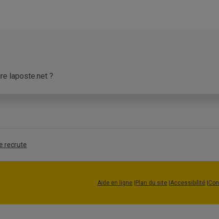
e laposte.net ?
érique La Poste active est requise pour créer une adresse 
Numérique La Poste, laposte.net vous permet, si vous le souhai
ouvez utiliser pour créer et activer votre Identité Numérique.
e recrute
re phase de création de votre adresse de messagerie laposte.ne
ctivée, vous pourrez finaliser la création de cette adresse élec
Aide en ligne
|
Plan du site
|
Accessibilité
|
Con
dresse de messagerie temporaire laposte.