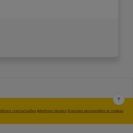
de messagerie laposte.net en toute
tez, de commencer par créer une adresse de
t.
tronique temporaire en la rendant pleinement
ditions contractuelles
|
Mentions légales
|
Données personnelles et cookies
net sont les suivantes :