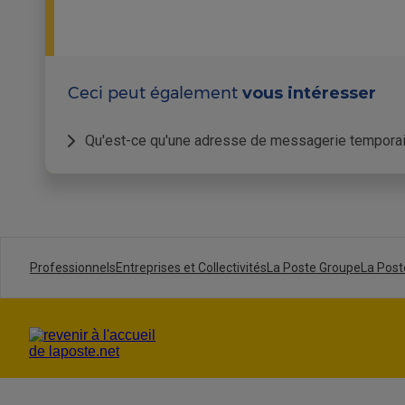
Ceci peut également
vous intéresser
Qu'est-ce qu'une adresse de messagerie temporair
Depuis le 20 juin 2024, une Identité Num
sécurité.
Si vous ne possédez pas encore d’Identité 
messagerie laposte.net temporaire que vous p
Professionnels
Entreprises et Collectivités
La Poste Groupe
La Post
L’adresse électronique temporaire est la 1è
Une fois votre Identité Numérique La Poste a
opérationnelle et fonctionnelle.
Les caractéristiques d’une a