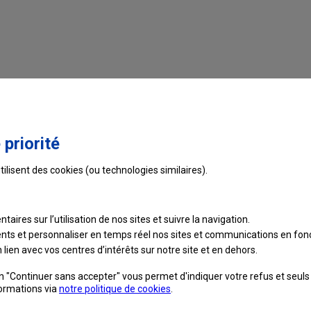
ur connecter votre adresse de messagerie temporaire à vot
 définitive et pleinement opérationnelle.
Passé ce délai, votre
tique pendant une période de 30 ans
pas encore finalisée,
ses fonctionnalités sont très restreint
 priorité
, notamment ceux nécessaires à la création de votre Ident
tilisent des cookies (ou technologies similaires).
sse temporaire en adresse définitive via l'utilisation de votre I
alités de la messagerie laposte.net.
taires sur l’utilisation de nos sites et suivre
la navigation.
 récupérable en cas d'oubli
:
ients et personnaliser en temps réel nos sites et communications en fonc
se de votre adresse de messagerie temporaire
car tant qu'e
lien avec vos centres d’intérêts sur notre site et en dehors.
érer un nouveau en cas d’oubli
, ni même de le modifier.
on "Continuer sans accepter" vous permet d'indiquer votre refus et seul
rtir du moment où vous aurez finalisé sa création en vous y conn
formations via
notre politique de cookies
.