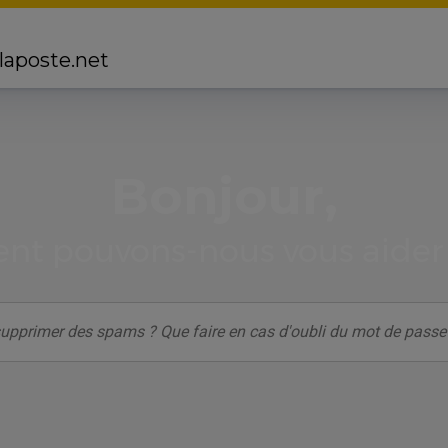
 laposte.net
Bonjour,
t pouvons-nous vous aider 