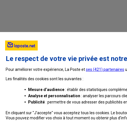
Durée limitée
:
Vous disposez d’un délai de 30 jours po
vous permettre de la finaliser et de la rendre
supprimée
et ne peut être recréée à l'iden
Fonctionnalités restreintes
:
L'adresse de messagerie temporaire n'étant 
Le respect de votre vie privée est notre
réception de certains emails de La Poste
Pour améliorer votre expérience, La Poste et
ses (
421
) partenaires
u
Dès lors que vous aurez transformé votre adre
Les finalités des cookies sont les suivantes :
automatiquement de l'ensemble des fonctionn
•
Mesure d’audience
: établir des statistiques complémen
Mot de passe non modifiable et non
•
Analyse et personnalisation
: analyser les parcours cl
Conservez précieusement le mot de pas
•
Publicité
: permettre de vous adresser des publicités en 
malheureusement
pas possible d’en récup
En cliquant sur "J'accepte" vous acceptez tous les cookies. Le bout
Cette fonctionnalité ne sera possible qu’à pa
Vous pouvez modifier vos choix à tout moment ou obtenir plus d'in
Poste.