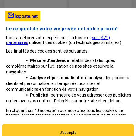
Le respect de votre vie privée est notre priorité
Pour améliorer votre expérience, La Poste et
ses (
421
)
partenaires
utilisent des cookies (ou technologies similaires).
Les finalités des cookies sont les suivantes :
•
Mesure d’audience
: établir des statistiques
complémentaires sur l’utilisation de nos sites et suivre
la
navigation.
•
Analyse et personnalisation
: analyser les parcours
clients et personnaliser en temps réel nos sites et
communications en fonction de votre navigation.
•
Publicité
: permettre de vous adresser des publicités
en lien avec vos centres d’intérêts sur notre site et en dehors.
Professionnels
Entreprises et Collectivités
En cliquant sur "J'accepte" vous acceptez tous les cookies. Le
bouton "Continuer sans accepter" vous permet d'indiquer votre
La Poste Groupe
La Poste recrute
refus et seuls les cookies nécessaires au fonctionnement du site
seront déposés. Vous pouvez modifier vos choix à tout moment
ou obtenir plus d'informations via
notre politique de cookies
.
J'accepte