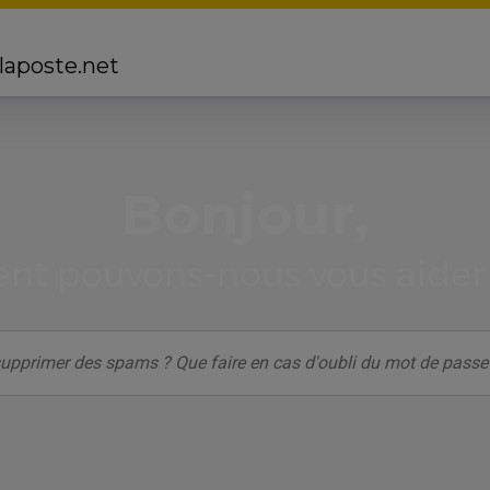
 laposte.net
Bonjour,
t pouvons-nous vous aider 