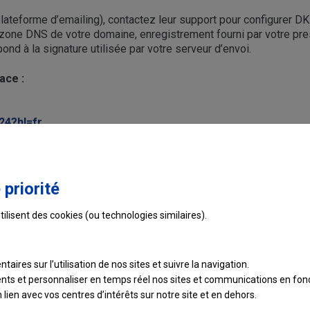
plateforme d’emailing), contactez leur support pour configurer D
one DNS de votre domaine, enregistrement fourni par votre pres
nd à la signature utilisée par votre serveur d’envoi.
ace :
24?hl=fr
Ce contenu vous a-t-il été utile ?
 priorité
tilisent des cookies (ou technologies similaires).
taires sur l’utilisation de nos sites et suivre
la navigation.
ients et personnaliser en temps réel nos sites et communications en fonc
lien avec vos centres d’intérêts sur notre site et en dehors.