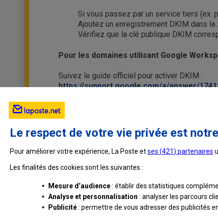
Si vous passez par un service tiers (ex. 
Ajoutez un enregistrement DKIM dans la z
Vérifiez que la clé publique DKIM correspo
Pour les domaines utilisant Google Worksp
Suivez le guide officiel pour activer DKIM :
https://support.google.com/a/answer/1741
Le respect de votre vie privée est notre
Pour améliorer votre expérience, La Poste et
ses (
421
) partenaires
u
Les finalités des cookies sont les suivantes :
•
Mesure d’audience
: établir des statistiques complémen
•
Analyse et personnalisation
: analyser les parcours cl
•
Publicité
: permettre de vous adresser des publicités en 