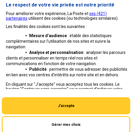
Le respect de votre vie privée est notre priorité
Pour améliorer votre expérience, La Poste et
ses (
421
)
partenaires
utilisent des cookies (ou technologies similaires).
Les finalités des cookies sont les suivantes :
•
Mesure d’audience
: établir des statistiques
complémentaires sur l’utilisation de nos sites et suivre
la
navigation.
•
Analyse et personnalisation
: analyser les parcours
clients et personnaliser en temps réel nos sites et
communications en fonction de votre navigation.
•
Publicité
: permettre de vous adresser des publicités
en lien avec vos centres d’intérêts sur notre site et en dehors.
Professionnels
Entreprises et Collectivités
En cliquant sur "J'accepte" vous acceptez tous les cookies. Le
bouton "Continuer sans accepter" vous permet d'indiquer votre
La Poste Groupe
La Poste recrute
refus et seuls les cookies nécessaires au fonctionnement du site
seront déposés. Vous pouvez modifier vos choix à tout moment
ou obtenir plus d'informations via
notre politique de cookies
.
J'accepte
Gérer mes choix
Aide en ligne
|
Plan du site
|
Accessibilité
|
Conditions contractuelles