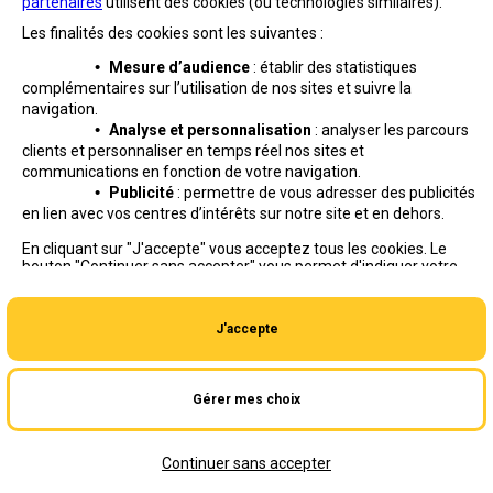
partenaires
utilisent des cookies (ou technologies similaires).
Les finalités des cookies sont les suivantes :
•
Mesure d’audience
: établir des statistiques
complémentaires sur l’utilisation de nos sites et suivre
la
navigation.
•
Analyse et personnalisation
: analyser les parcours
clients et personnaliser en temps réel nos sites et
communications en fonction de votre navigation.
•
Publicité
: permettre de vous adresser des publicités
en lien avec vos centres d’intérêts sur notre site et en dehors.
Professionnels
Entreprises et Collectivités
En cliquant sur "J'accepte" vous acceptez tous les cookies. Le
bouton "Continuer sans accepter" vous permet d'indiquer votre
La Poste Groupe
La Poste recrute
refus et seuls les cookies nécessaires au fonctionnement du site
seront déposés. Vous pouvez modifier vos choix à tout moment
ou obtenir plus d'informations via
notre politique de cookies
.
J'accepte
Gérer mes choix
Aide en ligne
|
Plan du site
|
Accessibilité
|
Conditions contractuelles
|
Mentions légales
|
Données personnelles et cookies
Continuer sans accepter