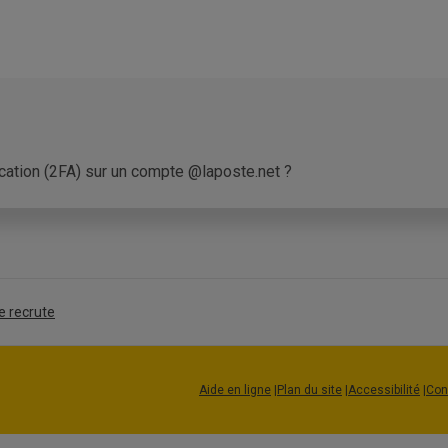
ication (2FA) sur un compte @laposte.net ?
n 2FA est disponible uniquement via l'Application mobile laposte
via l'Application mobile laposte.net sous Androïd (Google)
laposte.net depuis le Webmail
(
https://www.laposte.net
), v
tion mobile laposte.net installée sur votre smartphone (ou votre t
e recrute
qu'à
3 appareils de confiance
pour valider l'accès à votre adre
Aide en ligne
|
Plan du site
|
Accessibilité
|
Con
ification s'effectue en 2 étapes distinctes :