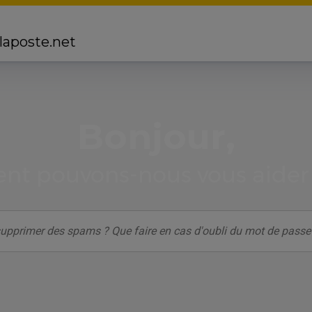
 laposte.net
Bonjour,
t pouvons-nous vous aider 