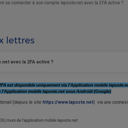
 se connecter à son compte laposte.net avec la 2FA active ?
 lettres
net avec la 2FA active ?
2FA est disponible uniquement via l'Application mobile laposte.n
a l'Application mobile laposte.net sous Androïd (Google)
bmail (depuis le site
https://www.laposte.net
)
via une connexi
OS) muni de l’application mobile laposte.net