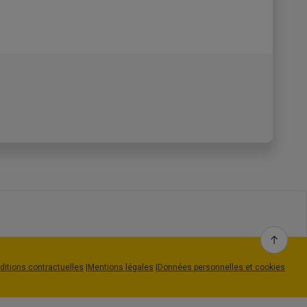
.net IOS (Apple)
ous pouvez
configurer et activer la double
ablette) iOS qui deviendra votre
appareil de
sse de messagerie.
ditions contractuelles
|
Mentions légales
|
Données personnelles et cookies