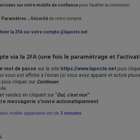
torisées sur votre mobile de confiance
pour faciliter la connexion.
e
Paramètres→Sécurité
de votre compte
tiver la 2FA sur votre compte @laposte.net
via la 2FA (une fois le paramétrage et l'activat
re mot de passe
sur le site
https://www.laposte.net
puis cliqu
ui vous est affiché à l’écran (si vous avez appairé et activé plu
) puis cliquer sur
Continuer
.
le.
et validez en cliquant sur “
Oui, c’est moi”
.
tre messagerie s’ouvre automatiquement
.
ation mobile apparairée est de
3 minutes
️