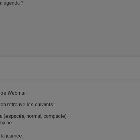
n agenda ?
otre Webmail.
on retrouve les suivants :
da (espacée, normal, compacte)
emaine
la journée.