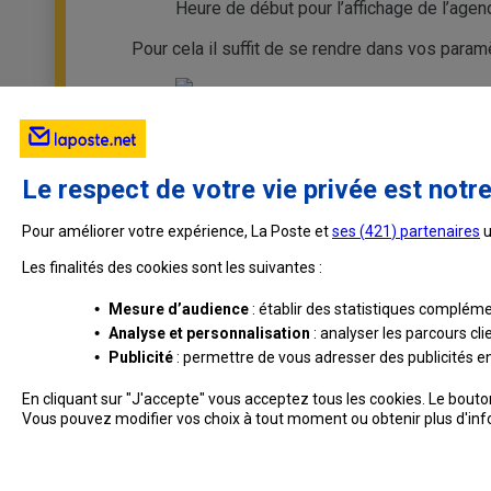
Heure de début pour l’affichage de l’agen
Pour cela il suffit de se rendre dans vos param
Le respect de votre vie privée est notre
Pour améliorer votre expérience, La Poste et
ses (
421
) partenaires
u
Les finalités des cookies sont les suivantes :
•
Mesure d’audience
: établir des statistiques complémen
•
Analyse et personnalisation
: analyser les parcours cl
•
Publicité
: permettre de vous adresser des publicités en 
En cliquant sur "J'accepte" vous acceptez tous les cookies. Le bout
Vous pouvez modifier vos choix à tout moment ou obtenir plus d'in
Professionnels
Entreprises et Collectivités
La Poste Groupe
La Post