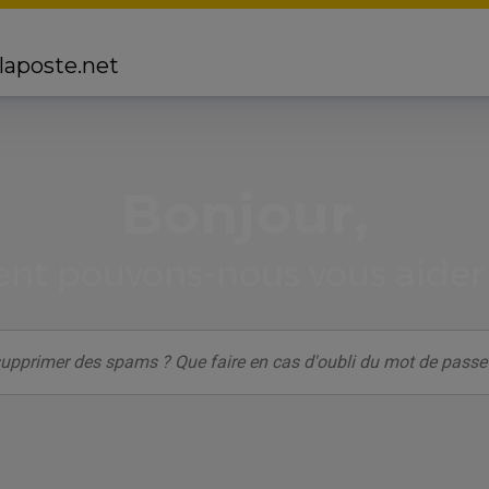
 laposte.net
Bonjour,
t pouvons-nous vous aider 