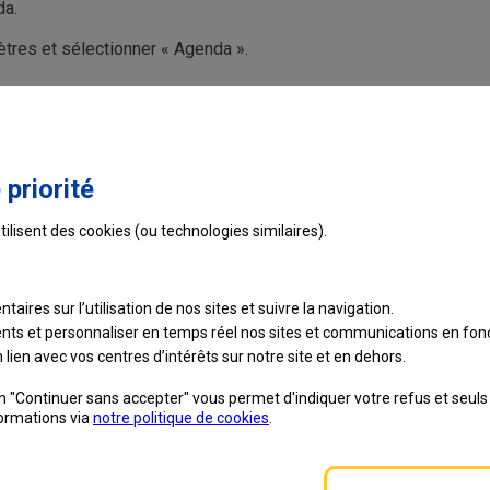
da.
ètres et sélectionner « Agenda ».
Ce contenu vous a-t-il été utile ?
 priorité
tilisent des cookies (ou technologies similaires).
taires sur l’utilisation de nos sites et suivre
la navigation.
ients et personnaliser en temps réel nos sites et communications en fonc
lien avec vos centres d’intérêts sur notre site et en dehors.
on "Continuer sans accepter" vous permet d'indiquer votre refus et seul
formations via
notre politique de cookies
.
e recrute