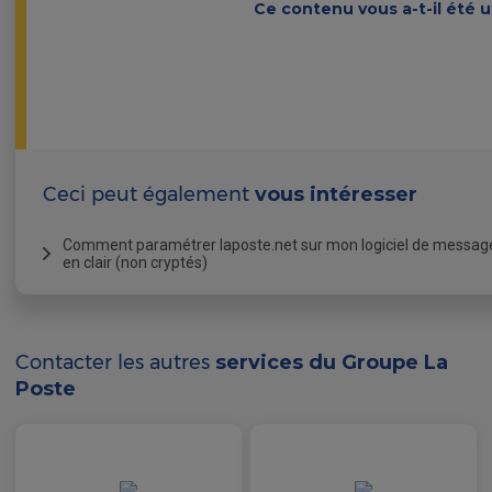
Ce contenu vous a-t-il été ut
Ceci peut également
vous intéresser
Comment paramétrer laposte.net sur mon logiciel de messageri
en clair (non cryptés)
Si depuis le 4 juillet vous rencontrez des difficultés pour 
depuis un logiciel de messagerie que vous avez paramétré
que la solution par laquelle vous passez n'utilise pas de 
Contacter les autres
services du Groupe La
En effet, la messagerie laposte.net a désactivé le 4 juillet 2
Poste
donc non cryptée vers des logiciels de messagerie externes 
Si vous recevez un message d'erreur de type "
…invalid com
recommandons de mettre à jour la configuration de votre solu
professionnel de la messagerie, de vous rapprocher de votre édi