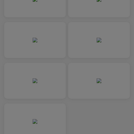
de télétransmission…) pour qu’il modifie son paramétrage et 
sécurisés.
L’usage des protocoles POP, IMAP et SMTP reste possible à c
sécurité soit actif :
TLS 1.2 au minimum ou SSL
Pour paramétrer vos clients de messagerie avec les protoc
(pour la réception de courrier) et SMTPS (pour l'envoi de courr
à suivre.
Veuillez noter que les étapes précises peuvent varier légèrem
messagerie que vous utilisez.
Les exemples suivants se basent sur des clients de messager
Outlook et Mozilla Thunderbird :
IMAPS
(pour la réception de courrier)
:
Ouvrez votre client de messagerie et accédez aux par
section de configuration.
Ajoutez un nouveau compte de messagerie ou modifi
existant, selon le cas.
Lorsqu'on vous demande de choisir le type de protocol
Entrez les informations demandées, telles que votre n