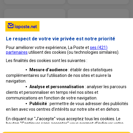
Il vous suffit de mettre à jour votre logiciel ou
plateforme de consultation de vos emails. Pour
cela, rapprochez-vous de votre éditeur de logiciel
ou de votre administrateur.
Le respect de votre vie privée est notre priorité
Pour améliorer votre expérience, La Poste et
ses (
421
)
partenaires
utilisent des cookies (ou technologies similaires).
Les finalités des cookies sont les suivantes :
•
Mesure d’audience
: établir des statistiques
complémentaires sur l’utilisation de nos sites et suivre
la
navigation.
•
Analyse et personnalisation
: analyser les parcours
clients et personnaliser en temps réel nos sites et
communications en fonction de votre navigation.
•
Publicité
: permettre de vous adresser des publicités
en lien avec vos centres d’intérêts sur notre site et en dehors.
Professionnels
Entreprises et Collectivités
En cliquant sur "J'accepte" vous acceptez tous les cookies. Le
bouton "Continuer sans accepter" vous permet d'indiquer votre
La Poste Groupe
La Poste recrute
refus et seuls les cookies nécessaires au fonctionnement du site