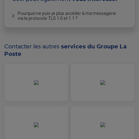
Pourquoi ne puis-je plus accéder à ma messagerie
via le protocole TLS 1.0 et 1.1 ?
Qu’est-ce-que le TLS et à quoi ça sert?
Le protocole TLS, également nommé SSL/TLS, est
un protocole de sécurité utilisé pour établir une
Contacter les autres
services du Groupe La
connexion sécurisée entre client/serveur sur
Poste
internet. Il sécurise ces échanges en chiffrant le
flux de données, afin que ces dernières ne puissent
être lues que par les destinataires autorisés.
Pourquoi ai-je un message d’erreur
d’authentification ?
Si vous consultez votre messagerie laposte.net par
le biais d’une plateforme externe ou d’un logiciel, il
est possible que cette application utilise une
ancienne version de protocoles TLS (
TLS 1.0
et
1.1
) non supportée par laposte.net. Ainsi,
l’authentification ne pourra pas se faire.
Comment mettre à jour le TLS de ma
messagerie laposte.net ?