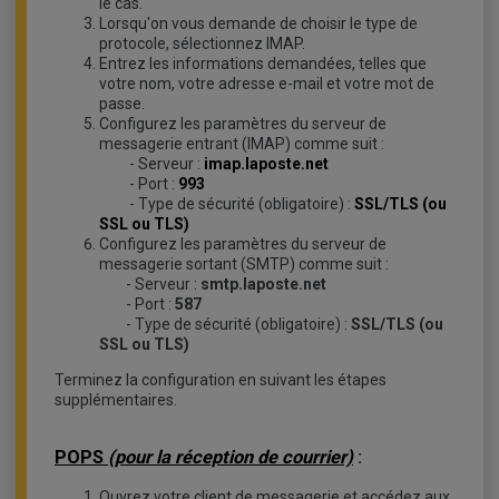
le cas.
Lorsqu'on vous demande de choisir le type de
protocole, sélectionnez IMAP.
Entrez les informations demandées, telles que
votre nom, votre adresse e-mail et votre mot de
passe.
Configurez les paramètres du serveur de
messagerie entrant (IMAP) comme suit :
- Serveur :
imap.laposte.net
- Port :
993
- Type de sécurité (obligatoire) :
SSL/TLS (ou
SSL ou TLS)
Configurez les paramètres du serveur de
messagerie sortant (SMTP) comme suit :
- Serveur :
smtp.laposte.net
- Port :
587
- Type de sécurité (obligatoire) :
SSL/TLS (ou
SSL ou TLS)
Terminez la configuration en suivant les étapes
supplémentaires.
POPS
(pour la réception de courrier)
:
Ouvrez votre client de messagerie et accédez aux