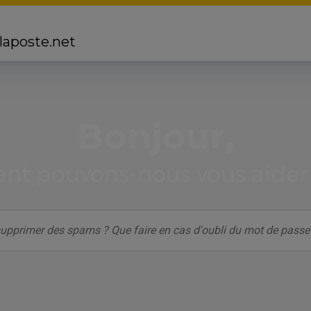
 laposte.net
Bonjour,
t pouvons-nous vous aider 