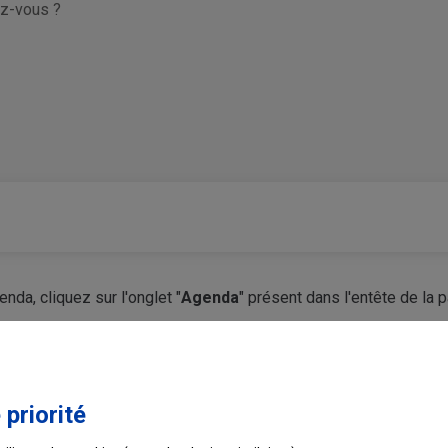
z-vous ?
nda, cliquez sur l'onglet "
Agenda
" présent dans l'entête de la p
Ce contenu vous a-t-il été utile ?
 priorité