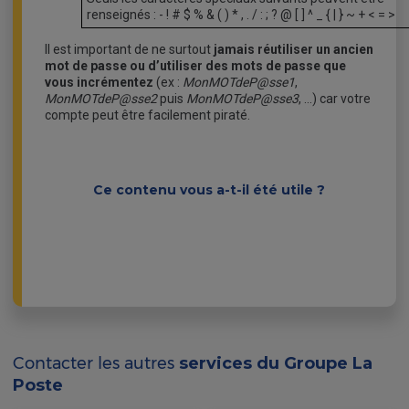
renseignés : - ! # $ % & ( ) * , . / : ; ? @ [ ] ^ _ { | } ~ + < = >
Il est important de ne surtout
jamais réutiliser un ancien
mot de passe ou d’utiliser des mots de passe que
vous incrémentez
(ex :
MonMOTdeP@sse1
,
MonMOTdeP@sse2
puis
MonMOTdeP@sse3
, …) car votre
compte peut être facilement piraté.
Ce contenu vous a-t-il été utile ?
Contacter les autres
services du Groupe La
Poste