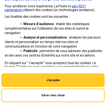
Pour améliorer votre expérience, La Poste et
ses (
421
)
partenaires
utilisent des cookies (ou technologies similaires).
Les finalités des cookies sont les suivantes :
•
Mesure d’audience
: établir des statistiques
complémentaires sur l’utilisation de nos sites et suivre
la
navigation.
•
Analyse et personnalisation
: analyser les parcours
clients et personnaliser en temps réel nos sites et
communications en fonction de votre navigation.
•
Publicité
: permettre de vous adresser des publicités
en lien avec vos centres d’intérêts sur notre site et en dehors.
Professionnels
Entreprises et Collectivités
En cliquant sur "J'accepte" vous acceptez tous les cookies. Le
bouton "Continuer sans accepter" vous permet d'indiquer votre
La Poste Groupe
La Poste recrute
refus et seuls les cookies nécessaires au fonctionnement du site
seront déposés. Vous pouvez modifier vos choix à tout moment
ou obtenir plus d'informations via
notre politique de cookies
.
J'accepte
Gérer mes choix
Aide en ligne
|
Plan du site
|
Accessibilité
|
Conditions contractuelles