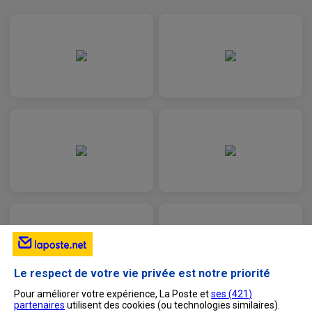
1. Si vous avez renseigné votre
numéro de mobile
ou une
adresse de messagerie secondaire
dans
les données personnelles de votre compte, vous
pouvez choisir de récupérer un code par SMS ou
sur votre adresse secondaire de messagerie.
Saisissez votre
numéro de téléphone
ou
adresse secondaire de messagerie
en
fonction de l'option choisie.
Vous allez recevoir un code de déblocage à
renseigner à l'étape suivante.
Saisissez le
code de déblocage reçu
.
Confirmez votre
nouveau mot de passe
.
Attention
:
Le mot de passe que vous choisissez doit être
constitué de
12 caractères minimum
, dont
au
moins une minuscule, une majuscule, un chiffre
et un caractère spécial
.
Le respect de votre vie privée est notre priorité
Seuls les caractères spéciaux suivants peuvent
être renseignés : - ! # $ % & ( ) * , . / : ; ? @ [ ] ^ _ { | } ~
Pour améliorer votre expérience, La Poste et
ses (
421
)
+ < = >
partenaires
utilisent des cookies (ou technologies similaires).