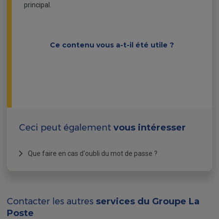
principal.
Ce contenu vous a-t-il été utile ?
Ceci peut également
vous intéresser
Que faire en cas d'oubli du mot de passe ?
Pour
débloquer votre boîte aux lettres
avec un
nouveau
mot de passe
, utilisez la procédure "
Vous
avez oublié votre mot de passe ?
" accessible depuis
la page d'accueil du site
www.laposte.net
.
Contacter les autres
services du Groupe La
Poste
Deux possibilités s'offrent à vous
: