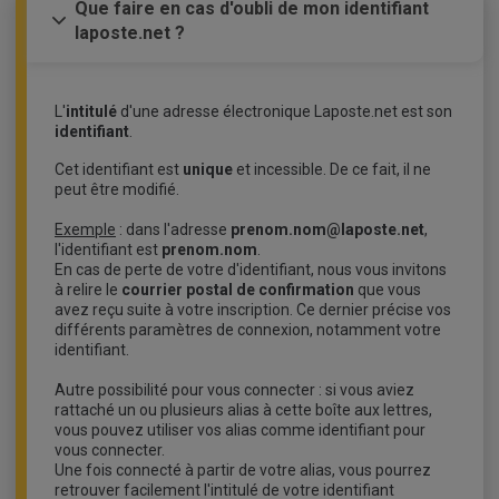
Que faire en cas d'oubli de mon identifiant
laposte.net ?
L'
intitulé
d'une adresse électronique Laposte.net est son
identifiant
.
Cet identifiant est
unique
et incessible. De ce fait, il ne
peut être modifié.
Exemple
: dans l'adresse
prenom.nom@laposte.net
,
l'identifiant est
prenom.nom
.
En cas de perte de votre d'identifiant, nous vous invitons
à relire le
courrier postal de confirmation
que vous
avez reçu suite à votre inscription. Ce dernier précise vos
différents paramètres de connexion, notamment votre
identifiant.
Autre possibilité pour vous connecter : si vous aviez
rattaché un ou plusieurs alias à cette boîte aux lettres,
vous pouvez utiliser vos alias comme identifiant pour
vous connecter.
Une fois connecté à partir de votre alias, vous pourrez
retrouver facilement l'intitulé de votre identifiant