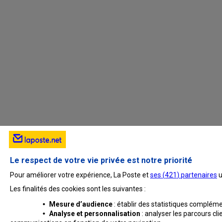
Le respect de votre vie privée est notre priorité
Pour améliorer votre expérience, La Poste et
ses (
421
) partenaires
u
Les finalités des cookies sont les suivantes :
•
Mesure d’audience
: établir des statistiques complémen
•
Analyse et personnalisation
: analyser les parcours cli