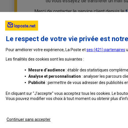
ou vous essayez de transférer un mail s
Merci de contacter le service client depuis le
f
Le respect de votre vie privée est notre
Pour améliorer votre expérience, La Poste et
ses (
421
) partenaires
u
Les finalités des cookies sont les suivantes :
•
Mesure d’audience
: établir des statistiques complémen
•
Analyse et personnalisation
: analyser les parcours cl
•
Publicité
: permettre de vous adresser des publicités en 
En cliquant sur "J'accepte" vous acceptez tous les cookies. Le bout
Vous pouvez modifier vos choix à tout moment ou obtenir plus d'in
Professionnels
Entreprises et Collectivités
La Poste Groupe
La Post
Continuer sans accepter