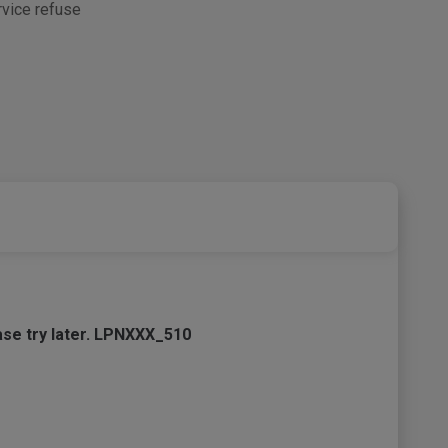
rvice refuse
ease try later. LPNXXX_510