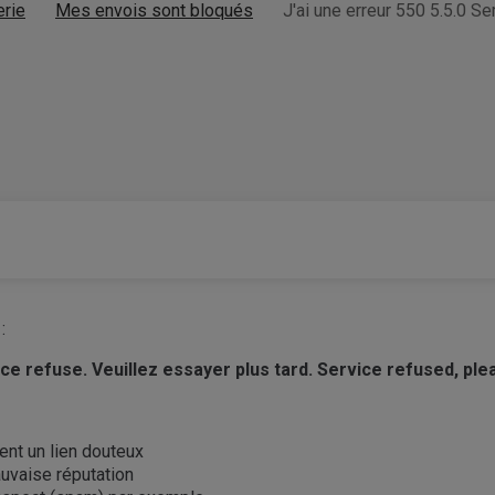
erie
Mes envois sont bloqués
J'ai une erreur 550 5.5.0 Se
:
vice refuse. Veuillez essayer plus tard. Service refused, pl
ent un lien douteux
uvaise réputation