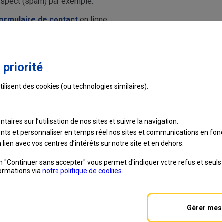
uspect (spam) par exemple.
ormulaire de contact
en ligne.
Ce contenu vous a-t-il été utile ?
 priorité
tilisent des cookies (ou technologies similaires).
taires sur l’utilisation de nos sites et suivre
la navigation.
ients et personnaliser en temps réel nos sites et communications en fonc
lien avec vos centres d’intérêts sur notre site et en dehors.
on "Continuer sans accepter" vous permet d'indiquer votre refus et seul
formations via
notre politique de cookies
.
e recrute
Gérer mes
Aide en ligne
|
Plan du site
|
Accessibilité
|
Con