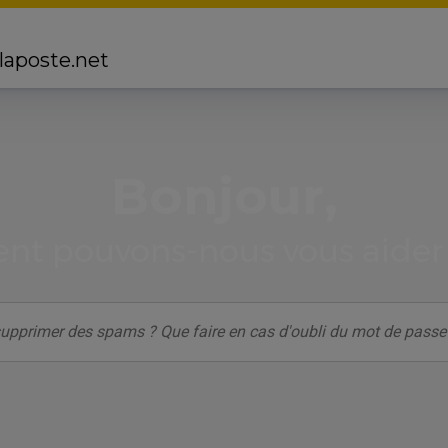
 laposte.net
Bonjour,
t pouvons-nous vous aider 