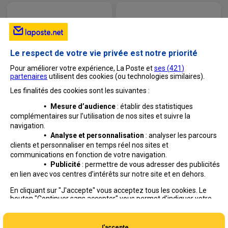
Le respect de votre vie privée est notre priorité
Pour améliorer votre expérience, La Poste et
ses (
421
)
partenaires
utilisent des cookies (ou technologies similaires).
Les finalités des cookies sont les suivantes :
•
Mesure d’audience
: établir des statistiques
complémentaires sur l’utilisation de nos sites et suivre
la
navigation.
•
Analyse et personnalisation
: analyser les parcours
clients et personnaliser en temps réel nos sites et
communications en fonction de votre navigation.
•
Publicité
: permettre de vous adresser des publicités
en lien avec vos centres d’intérêts sur notre site et en dehors.
Professionnels
Entreprises et Collectivités
En cliquant sur "J'accepte" vous acceptez tous les cookies. Le
bouton "Continuer sans accepter" vous permet d'indiquer votre
La Poste Groupe
La Poste recrute
refus et seuls les cookies nécessaires au fonctionnement du site
seront déposés. Vous pouvez modifier vos choix à tout moment
ou obtenir plus d'informations via
notre politique de cookies
.
J'accepte