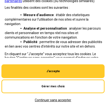
partenaires
utilisent des cookies (ou technologies similaires).
Les finalités des cookies sont les suivantes :
•
Mesure d’audience
: établir des statistiques
complémentaires sur l’utilisation de nos sites et suivre
la
navigation.
•
Analyse et personnalisation
: analyser les parcours
clients et personnaliser en temps réel nos sites et
communications en fonction de votre navigation.
•
Publicité
: permettre de vous adresser des publicités
en lien avec vos centres d’intérêts sur notre site et en dehors.
Professionnels
Entreprises et Collectivités
En cliquant sur "J'accepte" vous acceptez tous les cookies. Le
bouton "Continuer sans accepter" vous permet d'indiquer votre
La Poste Groupe
La Poste recrute
refus et seuls les cookies nécessaires au fonctionnement du site
seront déposés. Vous pouvez modifier vos choix à tout moment
ou obtenir plus d'informations via
notre politique de cookies
.
J'accepte
Gérer mes choix
Aide en ligne
|
Plan du site
|
Accessibilité
|
Conditions contractuelles
|
Mentions légales
|
Données personnelles et cookies
Continuer sans accepter