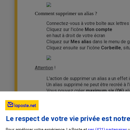
Comment supprimer un alias ?
Connectez-vous à votre boîte aux lettres 
Cliquez sur l'icône
Mon compte
en haut à droit de votre écran
Cliquez sur
Mes alias
dans le menu de 
Cliquez ensuite sur l'icône
Corbeille
, si
Attention
!
L'action de supprimer un alias a un effet
Un alias supprimé ne peut être recréé à 
Vous pouvez créer
maximum six (06)
al
Le respect de votre vie privée est notre
Pour améliorer votre expérience, La Poste et
ses (
421
) partenaires
u