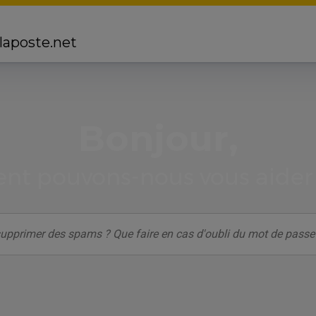
 laposte.net
Bonjour,
t pouvons-nous vous aider 