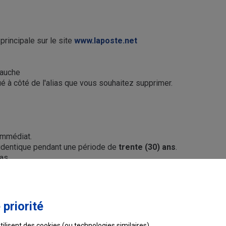
principale sur le site
www.laposte.net
gauche
tué à côté de l'alias que vous souhaitez supprimer.
 immédiat.
l'identique pendant une période de
trente (30) ans
.
ias.
Ce contenu vous a-t-il été utile ?
 priorité
tilisent des cookies (ou technologies similaires).