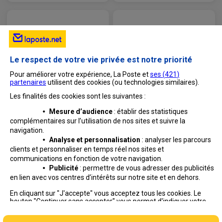
Le respect de votre vie privée est notre priorité
Pour améliorer votre expérience, La Poste et
ses (
421
)
partenaires
utilisent des cookies (ou technologies similaires).
Les finalités des cookies sont les suivantes :
•
Mesure d’audience
: établir des statistiques
complémentaires sur l’utilisation de nos sites et suivre
la
navigation.
•
Analyse et personnalisation
: analyser les parcours
clients et personnaliser en temps réel nos sites et
communications en fonction de votre navigation.
•
Publicité
: permettre de vous adresser des publicités
en lien avec vos centres d’intérêts sur notre site et en dehors.
Professionnels
Entreprises et Collectivités
En cliquant sur "J'accepte" vous acceptez tous les cookies. Le
bouton "Continuer sans accepter" vous permet d'indiquer votre
La Poste Groupe
La Poste recrute
refus et seuls les cookies nécessaires au fonctionnement du site
seront déposés. Vous pouvez modifier vos choix à tout moment