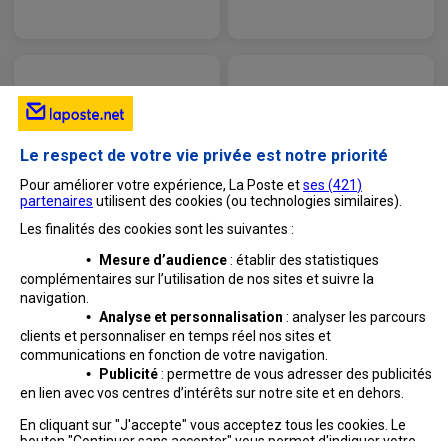
vous n’êtes pas bloqué exemple ci-dessous :
Si l’une des 3 propositions ci –dessous est en rouge, vous
êtes blacklisté, voici les 4 raisons de blocage :
SBL (Spamhaus Block List) :
Si votre adresse apparait en rouge dans cette liste, vous
Le respect de votre vie privée est notre priorité
ne pouvez plus envoyer de messages depuis
Laposte.net. Il est possible que vous ayez été bloqué car
Pour améliorer votre expérience, La Poste et
ses (
421
)
partenaires
utilisent des cookies (ou technologies similaires).
votre adresse IP a été considérée par Spamhaus comme
impliquée dans l'envoi, l'hébergement ou la création d'e-
Les finalités des cookies sont les suivantes :
mails en masse non sollicités (alias ""Spam"").
•
Mesure d’audience
: établir des statistiques
Si le motif de blocage SBL est :
complémentaires sur l’utilisation de nos sites et suivre
la
navigation.
SBL + numéro :
Veuillez contacter votre fournisseur
•
Analyse et personnalisation
: analyser les parcours
d’accès internet pour lui signaler ceci. Il pourra faire la
clients et personnaliser en temps réel nos sites et
demande auprès de Spamhaus et vérifier pourquoi l’IP
communications en fonction de votre navigation.
est bloquée. Les équipes techniques Laposte.net ne
•
Publicité
: permettre de vous adresser des publicités
peuvent pas intervenir pour cette liste.
en lien avec vos centres d’intérêts sur notre site et en dehors.
Professionnels
Entreprises et Collectivités
SBLCSS :
Remplissez le formulaire suivant pour
En cliquant sur "J'accepte" vous acceptez tous les cookies. Le
demander le déblocage :
bouton "Continuer sans accepter" vous permet d'indiquer votre
La Poste Groupe
La Poste recrute